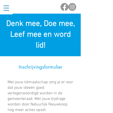
Denk mee, Doe mee,
Leef mee en word
lid!
Inschrijvingsformulier
Met jouw lidmaatschap zorg je er voor
dat jouw ideeën goed
vertegenwoordigd worden in de
gemeenteraad. Met jouw bijdrage
worden door Natuurlijk Nieuwkoop
nog meer acties opzet.