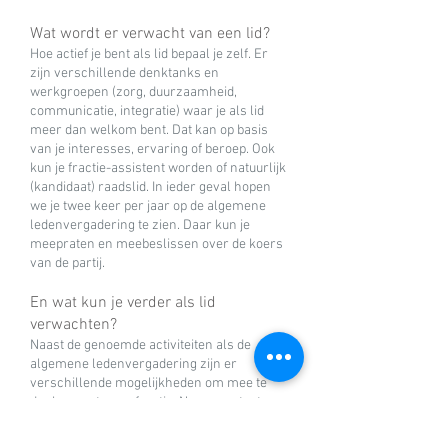
Wat wordt er verwacht van een lid?
Hoe actief je bent als lid bepaal je zelf. Er
zijn verschillende denktanks en
werkgroepen (zorg, duurzaamheid,
communicatie, integratie) waar je als lid
meer dan welkom bent. Dat kan op basis
van je interesses, ervaring of beroep. Ook
kun je fractie-assistent worden of natuurlijk
(kandidaat) raadslid. In ieder geval hopen
we je twee keer per jaar op de algemene
ledenvergadering te zien. Daar kun je
meepraten en meebeslissen over de koers
van de partij.
En wat kun je verder als lid
verwachten?
Naast de genoemde activiteiten als de
algemene ledenvergadering zijn er
verschillende mogelijkheden om mee te
denken met onze fractie.
Neem
contact
op
met onze raadsleden en fractieassistenten.
Ook organiseert natuurlijk Nieuwkoop