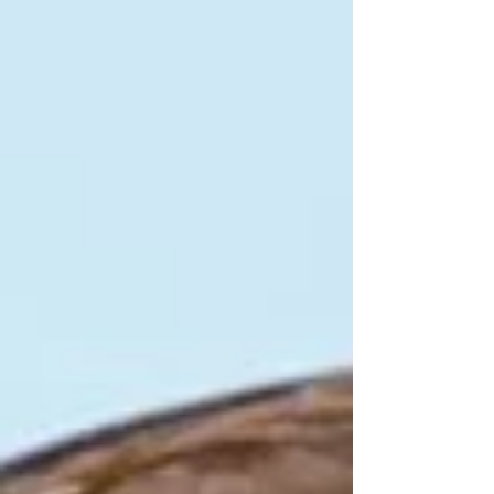
stimuleren met meer ruimtelijke
kwaliteitswinst tot gevolg.