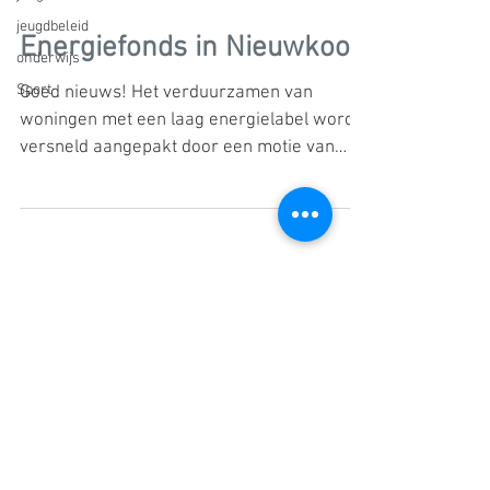
jeugdbeleid
Energiefonds in Nieuwkoop
onderwijs
Sport
Goed nieuws! Het verduurzamen van
woningen met een laag energielabel wordt
versneld aangepakt door een motie van
Natuurlijk Nieuwkoop,...
Word lid
Contact
© 2025 door Natuurlijk Nieuwkoop