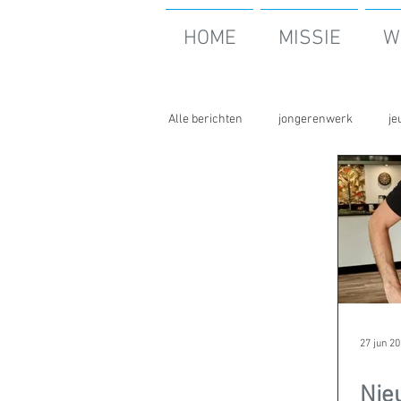
HOME
MISSIE
W
Alle berichten
jongerenwerk
je
27 jun 2
Nie