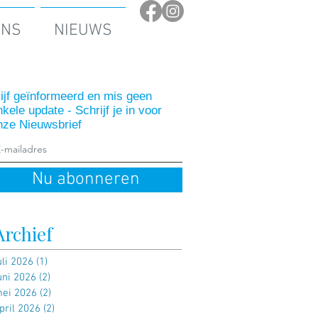
ONS
NIEUWS
lijf geïnformeerd en mis geen
nkele update - Schrijf je in voor
nze Nieuwsbrief
Nu abonneren
Archief
uli 2026
(1)
1 post
uni 2026
(2)
2 posts
ei 2026
(2)
2 posts
pril 2026
(2)
2 posts