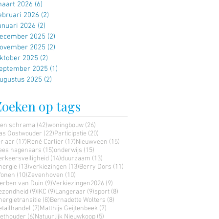
aart 2026
(6)
6 posts
ebruari 2026
(2)
2 posts
anuari 2026
(2)
2 posts
ecember 2025
(2)
2 posts
ovember 2025
(2)
2 posts
ktober 2025
(2)
2 posts
eptember 2025
(1)
1 post
ugustus 2025
(2)
2 posts
Zoeken op tags
42 posts
26 posts
ien schrama
(42)
woningbouw
(26)
22 posts
20 posts
as Oostwouder
(22)
Participatie
(20)
17 posts
17 posts
15 posts
er aar
(17)
René Carlier
(17)
Nieuwveen
(15)
15 posts
15 posts
ees hagenaars
(15)
onderwijs
(15)
14 posts
13 posts
erkeersveiligheid
(14)
duurzaam
(13)
13 posts
13 posts
11 posts
nergie
(13)
verkiezingen
(13)
Berry Dors
(11)
10 posts
10 posts
onen
(10)
Zevenhoven
(10)
9 posts
9 posts
erben van Duin
(9)
Verkiezingen2026
(9)
9 posts
9 posts
9 posts
8 posts
ezondheid
(9)
IKC
(9)
Langeraar
(9)
sport
(8)
8 posts
8 posts
nergietransitie
(8)
Bernadette Wolters
(8)
7 posts
7 posts
etailhandel
(7)
Matthijs Geijtenbeek
(7)
6 posts
5 posts
ethouder
(6)
Natuurlijk Nieuwkoop
(5)