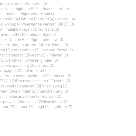
5 posts
5 posts
indturbines
(5)
Schiphol
(5)
5 posts
5 posts
portverenigingen
(5)
fractieassistent
(5)
5 posts
4 posts
ha locaties
(5)
gemeenteraad
(4)
4 posts
4 posts
4 posts
inanciën
(4)
Holland Rijnland
(4)
sporthal
(4)
4 posts
3 posts
3 posts
ieuwkoop
(4)
Woerdense Verlaat
(3)
RES
(3)
3 posts
3 posts
chriftelijke vragen
(3)
recreatie
(3)
3 posts
3 posts
rovincieZH
(3)
kandidatenlijst
(3)
3 posts
3 posts
ieter-Jan de Rijk
(3)
glastuinbouw
(3)
3 posts
3 posts
estemmingsplannen
(3)
Noordeinde
(3)
3 posts
3 posts
3 posts
org
(3)
zonnevelden
(3)
Joke van Boxtel
(3)
2 posts
2 posts
2 posts
nergietoeslag
(2)
wegen
(2)
kinderen
(2)
2 posts
2 posts
rouwenakker
(2)
verenigingen
(2)
2 posts
2 posts
edenvergadering
(2)
starters
(2)
2 posts
2 posts
ampagne
(2)
snel internet
(2)
2 posts
2 posts
lgemene beschouwingen
(2)
senioren
(2)
2 posts
2 posts
2 posts
ES 2.0
(2)
Recreatieparken
(2)
Corona
(2)
2 posts
2 posts
2 posts
lasvezel
(2)
ouderen
(2)
Paradijsweg
(2)
2 posts
2 posts
2 posts
roen
(2)
de vlinder
(2)
ondersteuning
(2)
2 posts
2 posts
articipatie academie
(2)
noorden
(2)
2 posts
2 posts
2 posts
orpsraad
(2)
inspraak
(2)
Nieuwkoop
(2)
2 posts
2 posts
2 posts
2 posts
atuur
(2)
bestuur
(2)
Jeugd
(2)
jeugdhulp
(2)