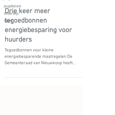
jeugdbeleid
Drie keer meer
onderwijs
tegoedbonnen
Sport
energiebesparing voor
huurders
Tegoedbonnen voor kleine
energiebesparende maatregelen De
Gemeenteraad van Nieuwkoop heeft
besloten gebruik te maken van een nieuwe
ronde...