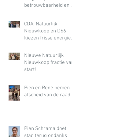
betrouwbaarheid en
uitvoering
CDA, Natuurlijk
Nieuwkoop en D66
kiezen frisse energie
en nieuwe richting
voor de gemeente
Nieuwe Natuurlijk
Nieuwkoop
Nieuwkoop fractie van
start!
Pien en René nemen
afscheid van de raad
Pien Schrama doet
stap terug ondanks