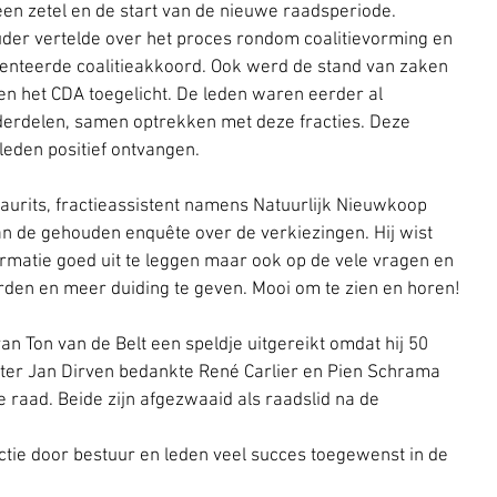
een zetel en de start van de nieuwe raadsperiode. 
der vertelde over het proces rondom coalitievorming en 
enteerde coalitieakkoord. Ook werd de stand van zaken 
 het CDA toegelicht. De leden waren eerder al 
derdelen, samen optrekken met deze fracties. Deze 
eden positief ontvangen.
urits, fractieassistent namens Natuurlijk Nieuwkoop 
van de gehouden enquête over de verkiezingen. Hij wist 
ormatie goed uit te leggen maar ook op de vele vragen en 
en en meer duiding te geven. Mooi om te zien en horen!
n Ton van de Belt een speldje uitgereikt omdat hij 50 
zitter Jan Dirven bedankte René Carlier en Pien Schrama 
e raad. Beide zijn afgezwaaid als raadslid na de 
tie door bestuur en leden veel succes toegewenst in de 