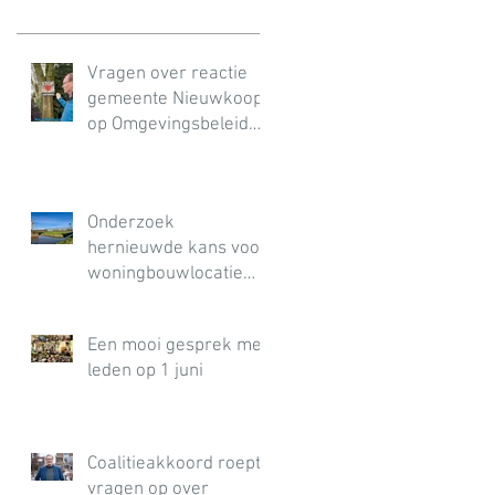
Vragen over reactie
gemeente Nieuwkoop
op Omgevingsbeleid
PZH
Onderzoek
hernieuwde kans voor
woningbouwlocatie
Langeraar‑West
Een mooi gesprek met
leden op 1 juni
Coalitieakkoord roept
vragen op over