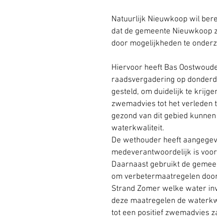
Natuurlijk Nieuwkoop wil bere
dat de gemeente Nieuwkoop zic
door mogelijkheden te onderz
Hiervoor heeft Bas Oostwoude
raadsvergadering op donderda
gesteld, om duidelijk te krij
zwemadvies tot het verleden te
gezond van dit gebied kunnen
waterkwaliteit.
De wethouder heeft aangegeve
medeverantwoordelijk is voor d
Daarnaast gebruikt de gemeen
om verbetermaatregelen door 
Strand Zomer welke water inv
deze maatregelen de waterkwal
tot een positief zwemadvies za