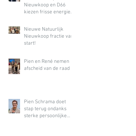
Nieuwkoop en D66
kiezen frisse energie
en nieuwe richting
voor de gemeente
Nieuwe Natuurlijk
Nieuwkoop
Nieuwkoop fractie van
start!
Pien en René nemen
afscheid van de raad
Pien Schrama doet
stap terug ondanks
sterke persoonlijke
verkiezingsuitslag