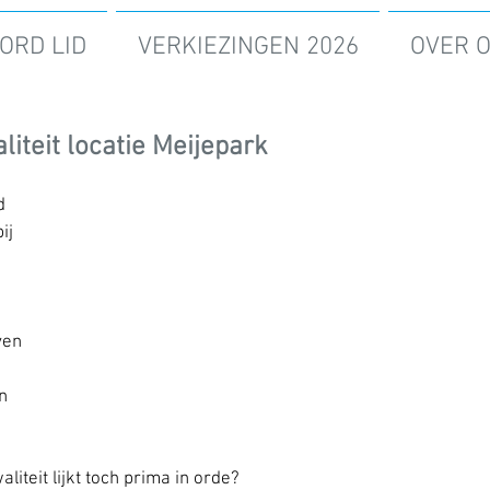
ORD LID
VERKIEZINGEN 2026
OVER 
iteit locatie Meijepark
d 
ij 
ven 
n 
iteit lijkt toch prima in orde?