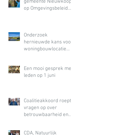
gemeente Nieuwkoop
op Omgevingsbeleid
PZH
Onderzoek
hernieuwde kans voor
woningbouwlocatie
Langeraar‑West
Een mooi gesprek met
leden op 1 juni
Coalitieakkoord roept
vragen op over
betrouwbaarheid en
uitvoering
CDA, Natuurlijk