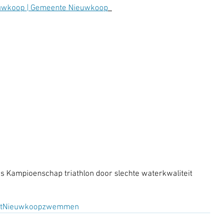
euwkoop | Gemeente Nieuwkoop
ds Kampioenschap triathlon door slechte waterkwaliteit
t
Nieuwkoop
zwemmen