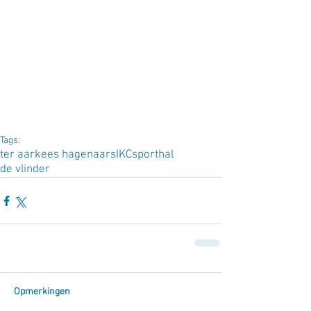
Tags:
ter aar
kees hagenaars
IKC
sporthal
de vlinder
Opmerkingen