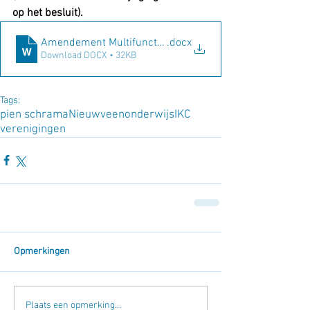
op het besluit).
Amendement Multifunctionele ruimte IKC Nieuwveen Nat
.docx
Download DOCX • 32KB
Tags:
pien schrama
Nieuwveen
onderwijs
IKC
verenigingen
Opmerkingen
Plaats een opmerking...